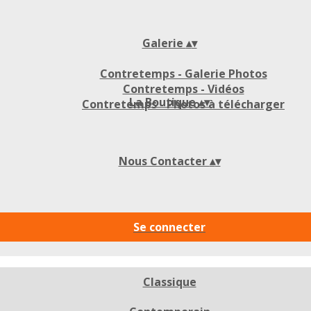
Galerie
▴
▾
Contretemps - Galerie Photos
Contretemps - Vidéos
La Boutique
▴
▾
Contretemps - Photos à télécharger
Nous Contacter
▴
▾
Se connecter
Classique