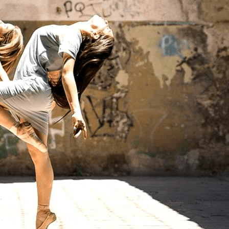
Menu
<
>
Contretemps - Galerie Photos
Contretemps - Vidéos
Contretemps - Photos à télécharger
Ajoutez un logo, un bouton, des réseaux sociaux
Cliquez pour éditer