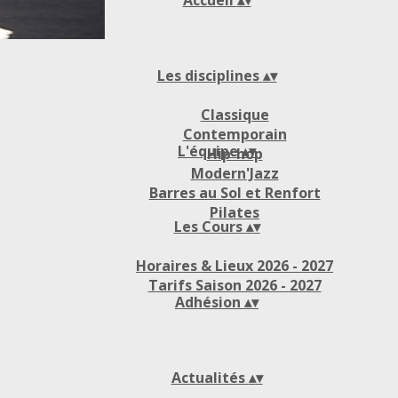
Accueil
▴
▾
Les disciplines
▴
▾
Classique
Contemporain
L'équipe
▴
▾
Hip-hop
Modern'Jazz
Barres au Sol et Renfort
Pilates
Les Cours
▴
▾
Horaires & Lieux 2026 - 2027
Tarifs Saison 2026 - 2027
Adhésion
▴
▾
Actualités
▴
▾