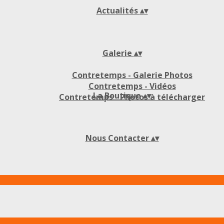
Actualités
▴
▾
Galerie
▴
▾
Contretemps - Galerie Photos
Contretemps - Vidéos
La Boutique
▴
▾
Contretemps - Photos à télécharger
Nous Contacter
▴
▾