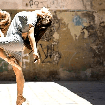
Exporter les lignes sélectionnées
Exporter toutes les colonnes
Exporter uniquement les colonnes affichées
Menu
<
>
Horaires & Lieux 2026 - 2027
Tarifs Saison 2026 - 2027
Ajoutez un logo, un bouton, des réseaux sociaux
Cliquez pour éditer