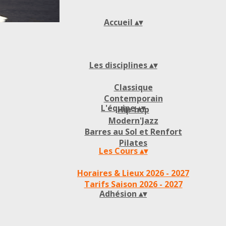
Accueil
▴
▾
Les disciplines
▴
▾
Classique
Contemporain
L'équipe
▴
▾
Hip-hop
Modern'Jazz
Barres au Sol et Renfort
Pilates
Les Cours
▴
▾
Horaires & Lieux 2026 - 2027
Tarifs Saison 2026 - 2027
Adhésion
▴
▾